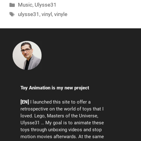
Categories
Music
,
Ulysse31
Tags
ulysse31
,
vinyl
,
vinyle
Toy Animation is my new project
[EN]
I launched this site to offer a
retrospective on the world of toys that I
loved. Lego, Masters of the Universe,
Ulysse31 … My goal is to animate these
toys through unboxing videos and stop
motion movies afterwards. At the same