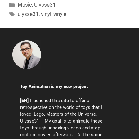
Categories
Music
,
Ulysse31
Tags
ulysse31
,
vinyl
,
vinyle
Toy Animation is my new project
[EN]
I launched this site to offer a
retrospective on the world of toys that I
loved. Lego, Masters of the Universe,
Ulysse31 … My goal is to animate these
toys through unboxing videos and stop
motion movies afterwards. At the same