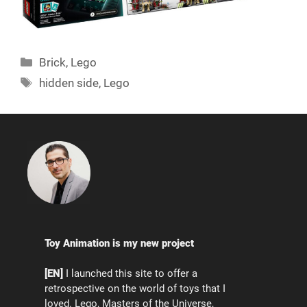
Categories
Brick
,
Lego
Tags
hidden side
,
Lego
Toy Animation is my new project
[EN]
I launched this site to offer a
retrospective on the world of toys that I
loved. Lego, Masters of the Universe,