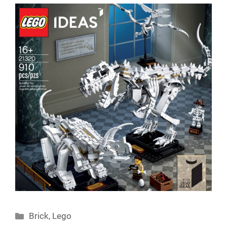
Categories
Brick
,
Lego