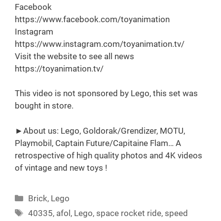
Facebook
https://www.facebook.com/toyanimation
Instagram
https://www.instagram.com/toyanimation.tv/
Visit the website to see all news
https://toyanimation.tv/
This video is not sponsored by Lego, this set was
bought in store.
►About us: Lego, Goldorak/Grendizer, MOTU,
Playmobil, Captain Future/Capitaine Flam… A
retrospective of high quality photos and 4K videos
of vintage and new toys !
Categories
Brick
,
Lego
Tags
40335
,
afol
,
Lego
,
space rocket ride
,
speed