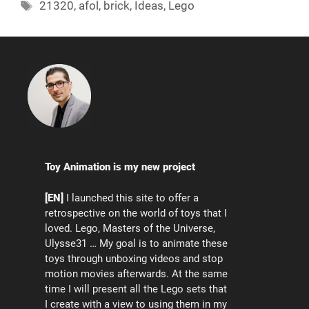
Tags
21320
,
afol
,
brick
,
Ideas
,
Lego
Toy Animation is my new project
[EN]
I launched this site to offer a
retrospective on the world of toys that I
loved. Lego, Masters of the Universe,
Ulysse31 … My goal is to animate these
toys through unboxing videos and stop
motion movies afterwards. At the same
time I will present all the Lego sets that
I create with a view to using them in my